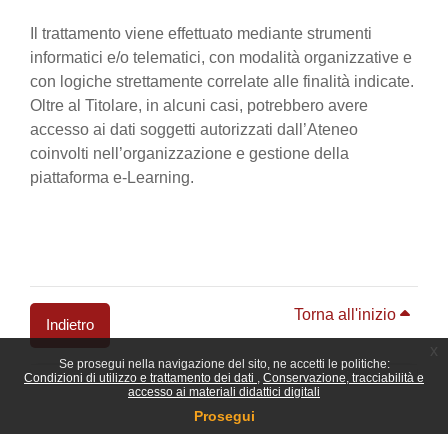
Il trattamento viene effettuato mediante strumenti
informatici e/o telematici, con modalità organizzative e
con logiche strettamente correlate alle finalità indicate.
Oltre al Titolare, in alcuni casi, potrebbero avere
accesso ai dati soggetti autorizzati dall’Ateneo
coinvolti nell’organizzazione e gestione della
piattaforma e-Learning.
Torna all'inizio
Indietro
x
Se prosegui nella navigazione del sito, ne accetti le politiche:
Blocchi
Condizioni di utilizzo e trattamento dei dati
Conservazione, tracciabilità e
accesso ai materiali didattici digitali
Prosegui