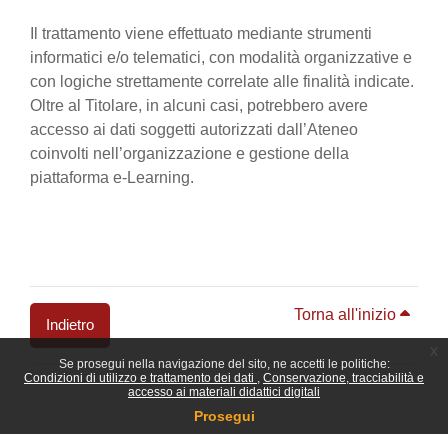
Il trattamento viene effettuato mediante strumenti
informatici e/o telematici, con modalità organizzative e
con logiche strettamente correlate alle finalità indicate.
Oltre al Titolare, in alcuni casi, potrebbero avere
accesso ai dati soggetti autorizzati dall’Ateneo
coinvolti nell’organizzazione e gestione della
piattaforma e-Learning.
Torna all'inizio
Indietro
x
Se prosegui nella navigazione del sito, ne accetti le politiche:
Blocchi
Condizioni di utilizzo e trattamento dei dati
Conservazione, tracciabilità e
accesso ai materiali didattici digitali
Prosegui