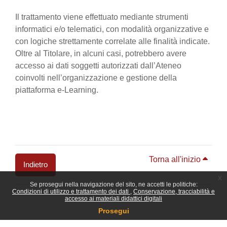
Il trattamento viene effettuato mediante strumenti
informatici e/o telematici, con modalità organizzative e
con logiche strettamente correlate alle finalità indicate.
Oltre al Titolare, in alcuni casi, potrebbero avere
accesso ai dati soggetti autorizzati dall’Ateneo
coinvolti nell’organizzazione e gestione della
piattaforma e-Learning.
Torna all'inizio
Indietro
x
Se prosegui nella navigazione del sito, ne accetti le politiche:
Blocchi
Condizioni di utilizzo e trattamento dei dati
Conservazione, tracciabilità e
accesso ai materiali didattici digitali
Prosegui