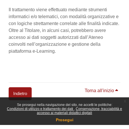
Il trattamento viene effettuato mediante strumenti
informatici e/o telematici, con modalità organizzative e
con logiche strettamente correlate alle finalità indicate.
Oltre al Titolare, in alcuni casi, potrebbero avere
accesso ai dati soggetti autorizzati dall’Ateneo
coinvolti nell’organizzazione e gestione della
piattaforma e-Learning.
Torna all'inizio
Indietro
x
Se prosegui nella navigazione del sito, ne accetti le politiche:
Blocchi
Condizioni di utilizzo e trattamento dei dati
Conservazione, tracciabilità e
accesso ai materiali didattici digitali
Prosegui