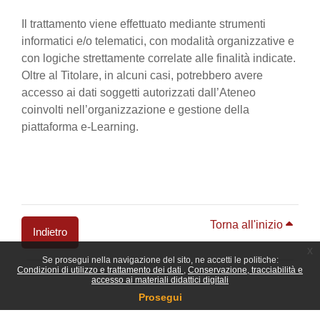
Il trattamento viene effettuato mediante strumenti
informatici e/o telematici, con modalità organizzative e
con logiche strettamente correlate alle finalità indicate.
Oltre al Titolare, in alcuni casi, potrebbero avere
accesso ai dati soggetti autorizzati dall’Ateneo
coinvolti nell’organizzazione e gestione della
piattaforma e-Learning.
Torna all'inizio
Indietro
x
Se prosegui nella navigazione del sito, ne accetti le politiche:
Blocchi
Condizioni di utilizzo e trattamento dei dati
Conservazione, tracciabilità e
accesso ai materiali didattici digitali
Prosegui