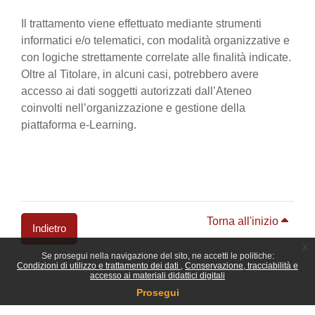
Il trattamento viene effettuato mediante strumenti
informatici e/o telematici, con modalità organizzative e
con logiche strettamente correlate alle finalità indicate.
Oltre al Titolare, in alcuni casi, potrebbero avere
accesso ai dati soggetti autorizzati dall’Ateneo
coinvolti nell’organizzazione e gestione della
piattaforma e-Learning.
Torna all'inizio
Indietro
x
Se prosegui nella navigazione del sito, ne accetti le politiche:
Blocchi
Condizioni di utilizzo e trattamento dei dati
Conservazione, tracciabilità e
accesso ai materiali didattici digitali
Prosegui