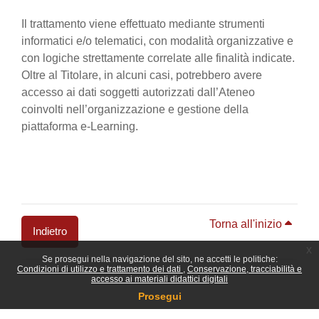
Il trattamento viene effettuato mediante strumenti
informatici e/o telematici, con modalità organizzative e
con logiche strettamente correlate alle finalità indicate.
Oltre al Titolare, in alcuni casi, potrebbero avere
accesso ai dati soggetti autorizzati dall’Ateneo
coinvolti nell’organizzazione e gestione della
piattaforma e-Learning.
Torna all'inizio
Indietro
x
Se prosegui nella navigazione del sito, ne accetti le politiche:
Blocchi
Condizioni di utilizzo e trattamento dei dati
Conservazione, tracciabilità e
accesso ai materiali didattici digitali
Prosegui