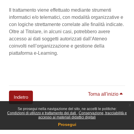
Il trattamento viene effettuato mediante strumenti
informatici e/o telematici, con modalità organizzative e
con logiche strettamente correlate alle finalità indicate.
Oltre al Titolare, in alcuni casi, potrebbero avere
accesso ai dati soggetti autorizzati dall’Ateneo
coinvolti nell’organizzazione e gestione della
piattaforma e-Learning.
Torna all'inizio
Indietro
x
Se prosegui nella navigazione del sito, ne accetti le politiche:
Blocchi
Condizioni di utilizzo e trattamento dei dati
Conservazione, tracciabilità e
accesso ai materiali didattici digitali
Prosegui