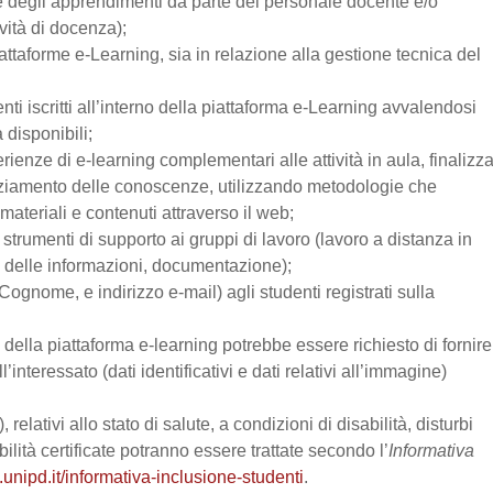
one degli apprendimenti da parte del personale docente e/o
vità di docenza);
attaforme e-Learning, sia in relazione alla gestione tecnica del
enti iscritti all’interno della piattaforma e-Learning avvalendosi
a disponibili;
perienze di e-learning complementari alle attività in aula, finalizz
enziamento delle conoscenze, utilizzando metodologie che
materiali e contenuti attraverso il web;
trumenti di supporto ai gruppi di lavoro (lavoro a distanza in
e delle informazioni, documentazione);
Cognome, e indirizzo e-mail) agli studenti registrati sulla
zo della piattaforma e-learning potrebbe essere richiesto di fornire
’interessato (dati identificativi e dati relativi all’immagine)
relativi allo stato di salute, a condizioni di disabilità, disturbi
lità certificate potranno essere trattate secondo l’
Informativa
.unipd.it/informativa-inclusione-studenti
.