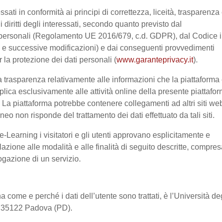
ssati in conformità ai principi di correttezza, liceità, trasparenza
 i diritti degli interessati, secondo quanto previsto dal
 personali (Regolamento UE 2016/679, c.d. GDPR), dal Codice 
03 e successive modificazioni) e dai conseguenti provvedimenti
r la protezione dei dati personali (
www.garanteprivacy.it
).
 trasparenza relativamente alle informazioni che la piattaforma 
pplica esclusivamente alle attività online della presente piattafo
a. La piattaforma potrebbe contenere collegamenti ad altri siti we
o non risponde del trattamento dei dati effettuato da tali siti.
-Learning i visitatori e gli utenti approvano esplicitamente e
lazione alle modalità e alle finalità di seguito descritte, compre
rogazione di un servizio.
a come e perché i dati dell’utente sono trattati, è l’Università de
2, 35122 Padova (PD).