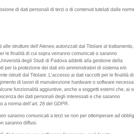
ssione di dati personali di terzi o di contenuti tutelati dalle norm
nti alle strutture dell’Ateneo autorizzati dal Titolare al trattamento,
 per le finalità di cui sopra verranno comunicati o saranno
Università degli Studi di Padova addetti alla gestione della
nti per la protezione dei dati e/o amministratori di sistema e/o
 istruiti dal Titolare. L’accesso ai dati raccolti per le finalità di
olgimento di lavori di manutenzione hardware o software necessa
lcune funzionalità aggiuntive, anche a soggetti esterni che, ai s
noscenza dei dati personali degli interessati e che saranno
o a norma dell’art. 28 del GDPR.
ti non saranno comunicati a terzi se non per ottemperare ad obbli
on saranno diffusi.