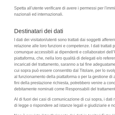
Spetta all'utente verificare di avere i permessi per l'immi
nazionali ed internazionali.
Destinatari dei dati
I dati dei visitatori/utenti sono trattati dai soggetti affere
relazione alle loro funzioni e competenze. I dati trattati
comunque accessibili ai dipendenti e collaboratori dell’
piattaforma, che, nella loro qualità di delegati e/o refere
incaricati del trattamento, saranno a tal fine adeguatamente
cui sopra può essere consentito dal Titolare, per lo sv
al funzionamento della piattaforma o per la gestione di a
fini della prestazione richiesta, potrebbero venire a co
debitamente nominati come Responsabili del trattament
Al di fuori dei casi di comunicazione di cui sopra, i da
di legge o rispondere ad istanze legali e giudiziarie e n