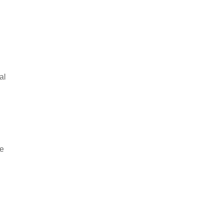
al
he