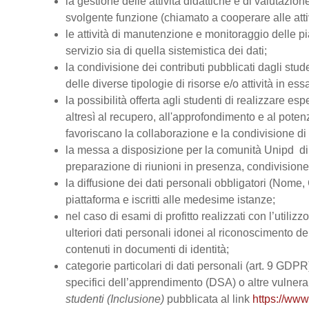
la gestione delle attività didattiche e di valutazi
svolgente funzione (chiamato a cooperare alle atti
le attività di manutenzione e monitoraggio delle pi
servizio sia di quella sistemistica dei dati;
la condivisione dei contributi pubblicati dagli stud
delle diverse tipologie di risorse e/o attività in ess
la possibilità offerta agli studenti di realizzare es
altresì al recupero, all'approfondimento e al pot
favoriscano la collaborazione e la condivisione di 
la messa a disposizione per la comunità Unipd di s
preparazione di riunioni in presenza, condivision
la diffusione dei dati personali obbligatori (Nome, 
piattaforma e iscritti alle medesime istanze;
nel caso di esami di profitto realizzati con l’utiliz
ulteriori dati personali idonei al riconoscimento dell
contenuti in documenti di identità;
categorie particolari di dati personali (art. 9 GDPR), 
specifici dell’apprendimento (DSA) o altre vulnerabi
studenti (Inclusione)
pubblicata al link
https://www