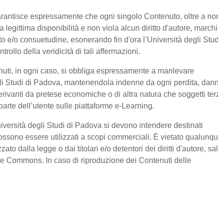
garantisce espressamente che ogni singolo Contenuto, oltre a no
legittima disponibilità e non viola alcun diritto d'autore, marchi
ratto e/o consuetudine, esonerando fin d'ora l’Università degli Stud
ollo della veridicità di tali affermazioni.
nuti, in ogni caso, si obbliga espressamente a manlevare
li Studi di Padova, mantenendola indenne da ogni perdita, dan
erivanti da pretese economiche o di altra natura che soggetti ter
arte dell’utente sulle piattaforme e-Learning.
niversità degli Studi di Padova si devono intendere destinati
ssono essere utilizzati a scopi commerciali. È vietato qualunq
o dalla legge o dai titolari e/o detentori dei diritti d'autore, sa
ive Commons. In caso di riproduzione dei Contenuti delle