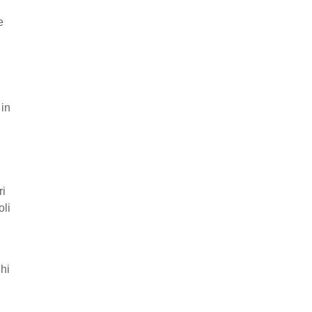
e
 in
ri
oli
ghi