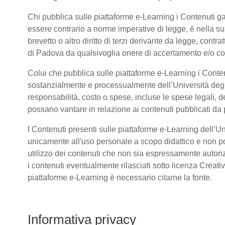
Chi pubblica sulle piattaforme e-Learning i Contenuti 
essere contrario a norme imperative di legge, è nella sua 
brevetto o altro diritto di terzi derivante da legge, cont
di Padova da qualsivoglia onere di accertamento e/o contr
Colui che pubblica sulle piattaforme e-Learning i Conte
sostanzialmente e processualmente dell’Università deg
responsabilità, costo o spese, incluse le spese legali, d
possano vantare in relazione ai contenuti pubblicati da p
I Contenuti presenti sulle piattaforme e-Learning dell’U
unicamente all'uso personale a scopo didattico e non po
utilizzo dei contenuti che non sia espressamente autorizzat
i contenuti eventualmente rilasciati sotto licenza Creat
piattaforme e-Learning è necessario citarne la fonte.
Informativa privacy