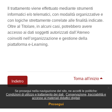
Il trattamento viene effettuato mediante strumenti
informatici e/o telematici, con modalità organizzative e
con logiche strettamente correlate alle finalità indicate.
Oltre al Titolare, in alcuni casi, potrebbero avere
accesso ai dati soggetti autorizzati dall’Ateneo
coinvolti nell’organizzazione e gestione della
piattaforma e-Learning.
Torna all'inizio
Indietro
x
Se prosegui nella navigazione del sito, ne accetti le politiche:
Blocchi
Condizioni di utilizzo e trattamento dei dati
Conservazione, tracciabilità e
accesso ai materiali didattici digitali
Prosegui