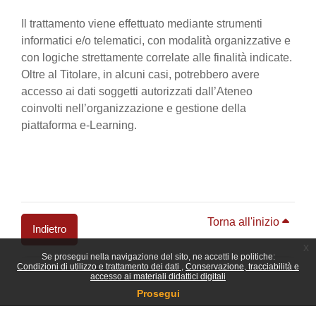
Il trattamento viene effettuato mediante strumenti
informatici e/o telematici, con modalità organizzative e
con logiche strettamente correlate alle finalità indicate.
Oltre al Titolare, in alcuni casi, potrebbero avere
accesso ai dati soggetti autorizzati dall’Ateneo
coinvolti nell’organizzazione e gestione della
piattaforma e-Learning.
Torna all'inizio
Indietro
x
Se prosegui nella navigazione del sito, ne accetti le politiche:
Blocchi
Condizioni di utilizzo e trattamento dei dati
Conservazione, tracciabilità e
accesso ai materiali didattici digitali
Prosegui