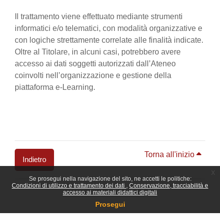
Il trattamento viene effettuato mediante strumenti
informatici e/o telematici, con modalità organizzative e
con logiche strettamente correlate alle finalità indicate.
Oltre al Titolare, in alcuni casi, potrebbero avere
accesso ai dati soggetti autorizzati dall’Ateneo
coinvolti nell’organizzazione e gestione della
piattaforma e-Learning.
Torna all'inizio
Indietro
x
Se prosegui nella navigazione del sito, ne accetti le politiche:
Blocchi
Condizioni di utilizzo e trattamento dei dati
Conservazione, tracciabilità e
accesso ai materiali didattici digitali
Prosegui