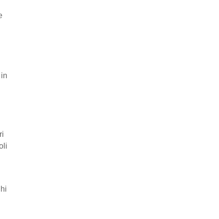
e
 in
ri
oli
ghi