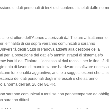
ssione di dati personali di terzi o di contenuti tutelati dalle norm
nti alle strutture dell’Ateneo autorizzati dal Titolare al trattamento,
 per le finalità di cui sopra verranno comunicati o saranno
Università degli Studi di Padova addetti alla gestione della
nti per la protezione dei dati e/o amministratori di sistema e/o
 istruiti dal Titolare. L’accesso ai dati raccolti per le finalità di
olgimento di lavori di manutenzione hardware o software necessa
lcune funzionalità aggiuntive, anche a soggetti esterni che, ai s
noscenza dei dati personali degli interessati e che saranno
o a norma dell’art. 28 del GDPR.
ti non saranno comunicati a terzi se non per ottemperare ad obbli
on saranno diffusi.