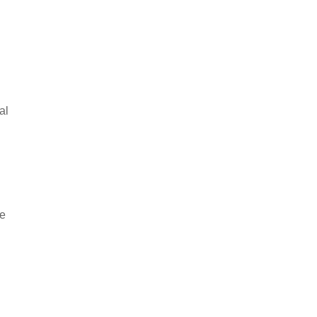
al
he