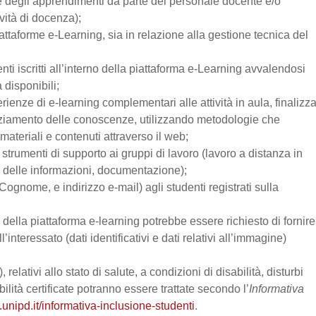
one degli apprendimenti da parte del personale docente e/o
vità di docenza);
attaforme e-Learning, sia in relazione alla gestione tecnica del
enti iscritti all’interno della piattaforma e-Learning avvalendosi
a disponibili;
perienze di e-learning complementari alle attività in aula, finalizz
enziamento delle conoscenze, utilizzando metodologie che
materiali e contenuti attraverso il web;
trumenti di supporto ai gruppi di lavoro (lavoro a distanza in
e delle informazioni, documentazione);
Cognome, e indirizzo e-mail) agli studenti registrati sulla
zo della piattaforma e-learning potrebbe essere richiesto di fornire
’interessato (dati identificativi e dati relativi all’immagine)
relativi allo stato di salute, a condizioni di disabilità, disturbi
lità certificate potranno essere trattate secondo l’
Informativa
.unipd.it/informativa-inclusione-studenti
.