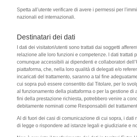
Spetta all'utente verificare di avere i permessi per l'immi
nazionali ed internazionali.
Destinatari dei dati
I dati dei visitatori/utenti sono trattati dai soggetti affere
relazione alle loro funzioni e competenze. I dati trattati
comunque accessibili ai dipendenti e collaboratori dell’
piattaforma, che, nella loro qualità di delegati e/o refere
incaricati del trattamento, saranno a tal fine adeguatamente
cui sopra può essere consentito dal Titolare, per lo sv
al funzionamento della piattaforma o per la gestione di a
fini della prestazione richiesta, potrebbero venire a co
debitamente nominati come Responsabili del trattament
Al di fuori dei casi di comunicazione di cui sopra, i da
di legge o rispondere ad istanze legali e giudiziarie e n