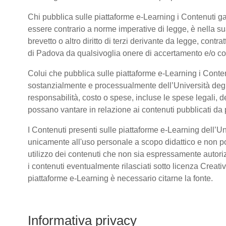
Chi pubblica sulle piattaforme e-Learning i Contenuti 
essere contrario a norme imperative di legge, è nella sua 
brevetto o altro diritto di terzi derivante da legge, cont
di Padova da qualsivoglia onere di accertamento e/o contr
Colui che pubblica sulle piattaforme e-Learning i Conte
sostanzialmente e processualmente dell’Università deg
responsabilità, costo o spese, incluse le spese legali, d
possano vantare in relazione ai contenuti pubblicati da p
I Contenuti presenti sulle piattaforme e-Learning dell’U
unicamente all'uso personale a scopo didattico e non po
utilizzo dei contenuti che non sia espressamente autorizzat
i contenuti eventualmente rilasciati sotto licenza Creat
piattaforme e-Learning è necessario citarne la fonte.
Informativa privacy