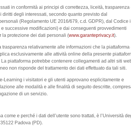
ssati in conformità ai principi di correttezza, liceità, trasparenza
 i diritti degli interessati, secondo quanto previsto dal
 personali (Regolamento UE 2016/679, c.d. GDPR), dal Codice 
03 e successive modificazioni) e dai conseguenti provvedimenti
r la protezione dei dati personali (
www.garanteprivacy.it
).
 trasparenza relativamente alle informazioni che la piattaforma 
pplica esclusivamente alle attività online della presente piattafo
a. La piattaforma potrebbe contenere collegamenti ad altri siti we
o non risponde del trattamento dei dati effettuato da tali siti.
-Learning i visitatori e gli utenti approvano esplicitamente e
lazione alle modalità e alle finalità di seguito descritte, compre
rogazione di un servizio.
a come e perché i dati dell’utente sono trattati, è l’Università de
2, 35122 Padova (PD).