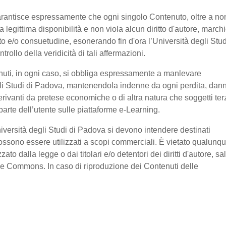
garantisce espressamente che ogni singolo Contenuto, oltre a no
legittima disponibilità e non viola alcun diritto d'autore, marchi
ratto e/o consuetudine, esonerando fin d'ora l’Università degli Stud
ollo della veridicità di tali affermazioni.
nuti, in ogni caso, si obbliga espressamente a manlevare
li Studi di Padova, mantenendola indenne da ogni perdita, dan
erivanti da pretese economiche o di altra natura che soggetti ter
arte dell’utente sulle piattaforme e-Learning.
niversità degli Studi di Padova si devono intendere destinati
ssono essere utilizzati a scopi commerciali. È vietato qualunq
o dalla legge o dai titolari e/o detentori dei diritti d'autore, sa
ive Commons. In caso di riproduzione dei Contenuti delle