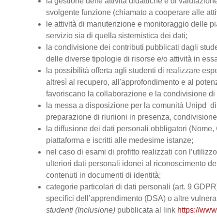
la gestione delle attività didattiche e di valutazi
svolgente funzione (chiamato a cooperare alle atti
le attività di manutenzione e monitoraggio delle pi
servizio sia di quella sistemistica dei dati;
la condivisione dei contributi pubblicati dagli stud
delle diverse tipologie di risorse e/o attività in ess
la possibilità offerta agli studenti di realizzare es
altresì al recupero, all'approfondimento e al pot
favoriscano la collaborazione e la condivisione di 
la messa a disposizione per la comunità Unipd di s
preparazione di riunioni in presenza, condivision
la diffusione dei dati personali obbligatori (Nome, 
piattaforma e iscritti alle medesime istanze;
nel caso di esami di profitto realizzati con l’utiliz
ulteriori dati personali idonei al riconoscimento dell
contenuti in documenti di identità;
categorie particolari di dati personali (art. 9 GDPR), 
specifici dell’apprendimento (DSA) o altre vulnerabi
studenti (Inclusione)
pubblicata al link
https://www