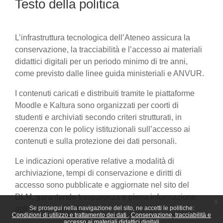
Testo della politica
L’infrastruttura tecnologica dell’Ateneo assicura la
conservazione, la tracciabilità e l’accesso ai materiali
didattici digitali per un periodo minimo di tre anni,
come previsto dalle linee guida ministeriali e ANVUR.
I contenuti caricati e distribuiti tramite le piattaforme
Moodle e Kaltura sono organizzati per coorti di
studenti e archiviati secondo criteri strutturati, in
coerenza con le policy istituzionali sull’accesso ai
contenuti e sulla protezione dei dati personali.
Le indicazioni operative relative a modalità di
archiviazione, tempi di conservazione e diritti di
accesso sono pubblicate e aggiornate nel sito del
DLM, garantendo trasparenza e piena informazione
x
agli utenti coinvolti.
Se prosegui nella navigazione del sito, ne accetti le politiche:
Condizioni di utilizzo e trattamento dei dati
Conservazione, tracciabilità e
accesso ai materiali didattici digitali