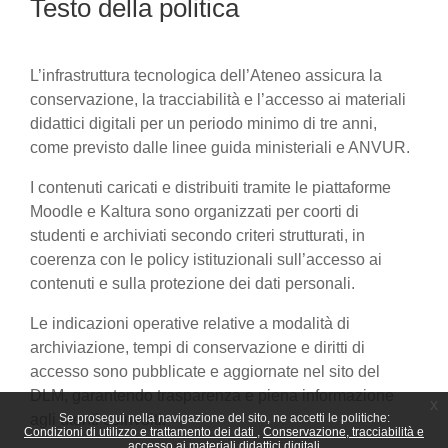
Testo della politica
L’infrastruttura tecnologica dell’Ateneo assicura la
conservazione, la tracciabilità e l’accesso ai materiali
didattici digitali per un periodo minimo di tre anni,
come previsto dalle linee guida ministeriali e ANVUR.
I contenuti caricati e distribuiti tramite le piattaforme
Moodle e Kaltura sono organizzati per coorti di
studenti e archiviati secondo criteri strutturati, in
coerenza con le policy istituzionali sull’accesso ai
contenuti e sulla protezione dei dati personali.
Le indicazioni operative relative a modalità di
archiviazione, tempi di conservazione e diritti di
accesso sono pubblicate e aggiornate nel sito del
DLM, garantendo trasparenza e piena informazione
x
agli utenti coinvolti.
Se prosegui nella navigazione del sito, ne accetti le politiche:
Condizioni di utilizzo e trattamento dei dati
Conservazione, tracciabilità e
accesso ai materiali didattici digitali