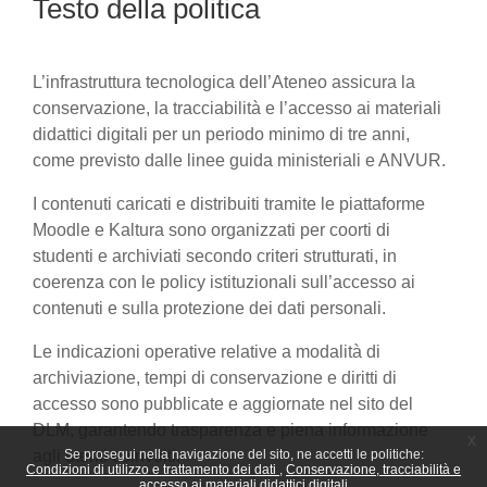
Testo della politica
L’infrastruttura tecnologica dell’Ateneo assicura la
conservazione, la tracciabilità e l’accesso ai materiali
didattici digitali per un periodo minimo di tre anni,
come previsto dalle linee guida ministeriali e ANVUR.
I contenuti caricati e distribuiti tramite le piattaforme
Moodle e Kaltura sono organizzati per coorti di
studenti e archiviati secondo criteri strutturati, in
coerenza con le policy istituzionali sull’accesso ai
contenuti e sulla protezione dei dati personali.
Le indicazioni operative relative a modalità di
archiviazione, tempi di conservazione e diritti di
accesso sono pubblicate e aggiornate nel sito del
DLM, garantendo trasparenza e piena informazione
x
agli utenti coinvolti.
Se prosegui nella navigazione del sito, ne accetti le politiche:
Condizioni di utilizzo e trattamento dei dati
Conservazione, tracciabilità e
accesso ai materiali didattici digitali