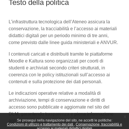
Testo della politica
L’infrastruttura tecnologica dell’Ateneo assicura la
conservazione, la tracciabilità e l’accesso ai materiali
didattici digitali per un periodo minimo di tre anni,
come previsto dalle linee guida ministeriali e ANVUR.
I contenuti caricati e distribuiti tramite le piattaforme
Moodle e Kaltura sono organizzati per coorti di
studenti e archiviati secondo criteri strutturati, in
coerenza con le policy istituzionali sull’accesso ai
contenuti e sulla protezione dei dati personali.
Le indicazioni operative relative a modalità di
archiviazione, tempi di conservazione e diritti di
accesso sono pubblicate e aggiornate nel sito del
DLM, garantendo trasparenza e piena informazione
x
agli utenti coinvolti.
Se prosegui nella navigazione del sito, ne accetti le politiche:
Condizioni di utilizzo e trattamento dei dati
Conservazione, tracciabilità e
accesso ai materiali didattici digitali