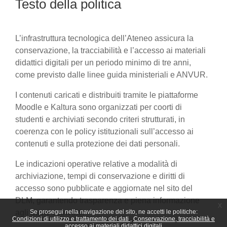
Testo della politica
L’infrastruttura tecnologica dell’Ateneo assicura la
conservazione, la tracciabilità e l’accesso ai materiali
didattici digitali per un periodo minimo di tre anni,
come previsto dalle linee guida ministeriali e ANVUR.
I contenuti caricati e distribuiti tramite le piattaforme
Moodle e Kaltura sono organizzati per coorti di
studenti e archiviati secondo criteri strutturati, in
coerenza con le policy istituzionali sull’accesso ai
contenuti e sulla protezione dei dati personali.
Le indicazioni operative relative a modalità di
archiviazione, tempi di conservazione e diritti di
accesso sono pubblicate e aggiornate nel sito del
DLM, garantendo trasparenza e piena informazione
x
agli utenti coinvolti.
Se prosegui nella navigazione del sito, ne accetti le politiche:
Condizioni di utilizzo e trattamento dei dati
Conservazione, tracciabilità e
accesso ai materiali didattici digitali