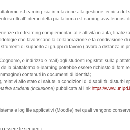
ttaforme e-Learning, sia in relazione alla gestione tecnica del se
nti iscritti all’interno della piattaforma e-Learning avvalendosi de
perienze di e-learning complementari alle attività in aula, finalizz
logie che favoriscano la collaborazione e la condivisione di ma
trumenti di supporto ai gruppi di lavoro (lavoro a distanza in p
Cognome, e indirizzo e-mail) agli studenti registrati sulla piattaf
zo della piattaforma e-learning potrebbe essere richiesto di fornir
all’immagine) contenuti in documenti di identità;
, relativi allo stato di salute, a condizioni di disabilità, disturbi
mativa studenti (Inclusione)
pubblicata al link
https://www.unipd.i
 sistema e log file applicativi (Moodle) nei quali vengono conser
ro essere le seguenti: