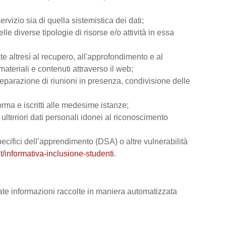
rvizio sia di quella sistemistica dei dati;
lle diverse tipologie di risorse e/o attività in essa
ate altresì al recupero, all'approfondimento e al
teriali e contenuti attraverso il web;
reparazione di riunioni in presenza, condivisione delle
orma e iscritti alle medesime istanze;
e ulteriori dati personali idonei al riconoscimento
 specifici dell’apprendimento (DSA) o altre vulnerabilità
t/informativa-inclusione-studenti
.
vate informazioni raccolte in maniera automatizzata