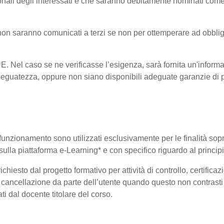
onali degli interessati e che saranno debitamente nominati come
i non saranno comunicati a terzi se non per ottemperare ad obblig
-UE. Nel caso se ne verificasse l’esigenza, sarà fornita un'informa
eguatezza, oppure non siano disponibili adeguate garanzie di pr
uo funzionamento sono utilizzati esclusivamente per le finalità so
i sulla piattaforma e-Learning* e con specifico riguardo al princi
hiesto dal progetto formativo per attività di controllo, certificazio
 di cancellazione da parte dell’utente quando questo non contrasti 
ati dal docente titolare del corso.