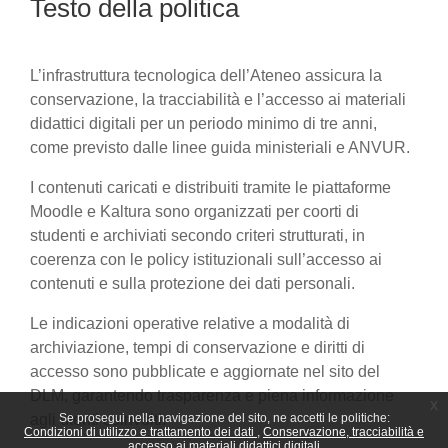
Testo della politica
L’infrastruttura tecnologica dell’Ateneo assicura la
conservazione, la tracciabilità e l’accesso ai materiali
didattici digitali per un periodo minimo di tre anni,
come previsto dalle linee guida ministeriali e ANVUR.
I contenuti caricati e distribuiti tramite le piattaforme
Moodle e Kaltura sono organizzati per coorti di
studenti e archiviati secondo criteri strutturati, in
coerenza con le policy istituzionali sull’accesso ai
contenuti e sulla protezione dei dati personali.
Le indicazioni operative relative a modalità di
archiviazione, tempi di conservazione e diritti di
accesso sono pubblicate e aggiornate nel sito del
DLM, garantendo trasparenza e piena informazione
x
agli utenti coinvolti.
Se prosegui nella navigazione del sito, ne accetti le politiche:
Condizioni di utilizzo e trattamento dei dati
Conservazione, tracciabilità e
accesso ai materiali didattici digitali