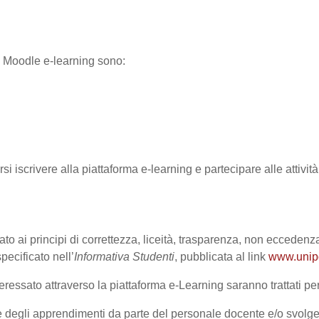
ma Moodle e-learning sono:
rsi iscrivere alla piattaforma e-learning e partecipare alle attivi
ato ai principi di correttezza, liceità, trasparenza, non eccedenza
cificato nell’
Informativa Studenti
, pubblicata al link
www.unipd.
ressato attraverso la piattaforma e-Learning saranno trattati per 
one degli apprendimenti da parte del personale docente e/o svolge