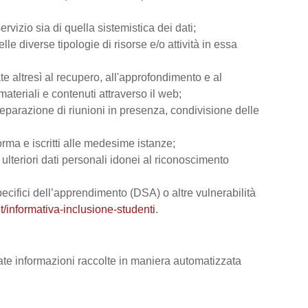
rvizio sia di quella sistemistica dei dati;
lle diverse tipologie di risorse e/o attività in essa
ate altresì al recupero, all'approfondimento e al
teriali e contenuti attraverso il web;
reparazione di riunioni in presenza, condivisione delle
orma e iscritti alle medesime istanze;
e ulteriori dati personali idonei al riconoscimento
 specifici dell’apprendimento (DSA) o altre vulnerabilità
t/informativa-inclusione-studenti
.
vate informazioni raccolte in maniera automatizzata