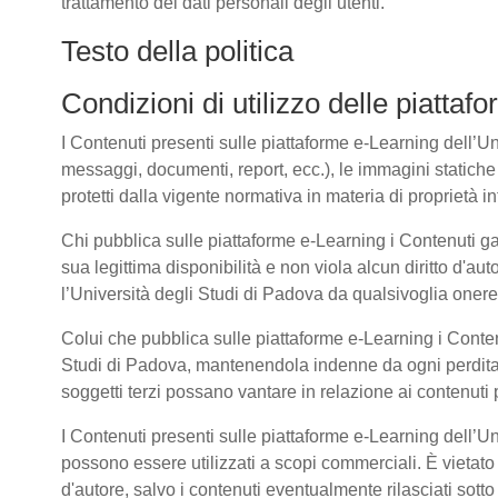
trattamento dei dati personali degli utenti.
Testo della politica
Condizioni di utilizzo delle piatta
I Contenuti presenti sulle piattaforme e-Learning dell’Univ
messaggi, documenti, report, ecc.), le immagini statiche e 
protetti dalla vigente normativa in materia di proprietà int
Chi pubblica sulle piattaforme e-Learning i Contenuti g
sua legittima disponibilità e non viola alcun diritto d'aut
l’Università degli Studi di Padova da qualsivoglia onere d
Colui che pubblica sulle piattaforme e-Learning i Cont
Studi di Padova, mantenendola indenne da ogni perdita, 
soggetti terzi possano vantare in relazione ai contenuti 
I Contenuti presenti sulle piattaforme e-Learning dell’U
possono essere utilizzati a scopi commerciali. È vietato 
d'autore, salvo i contenuti eventualmente rilasciati sot