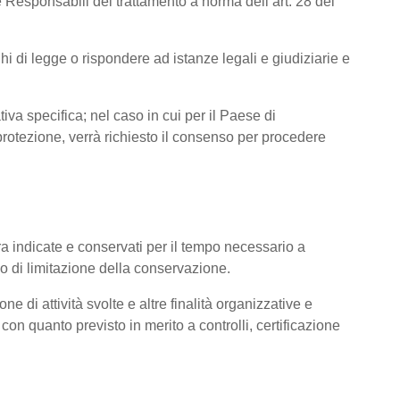
 Responsabili del trattamento a norma dell’art. 28 del
hi di legge o rispondere ad istanze legali e giudiziarie e
tiva specifica; nel caso in cui per il Paese di
otezione, verrà richiesto il consenso per procedere
pra indicate e conservati per il tempo necessario a
pio di limitazione della conservazione.
ne di attività svolte e altre finalità organizzative e
con quanto previsto in merito a controlli, certificazione