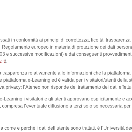
ssati in conformità ai principi di correttezza, liceità, trasparenz
sto dal Regolamento europeo in materia di protezione dei dati pe
2003 e successive modificazioni) e dai conseguenti provvedimenti 
.it
).
trasparenza relativamente alle informazioni che la piattaforma e-
e piattaforma e-Learning ed è valida per i visitatori/utenti dell
a privacy: l’Ateneo non risponde del trattamento dei dati effettuat
-Learning i visitatori e gli utenti approvano esplicitamente e ac
te, compresa l’eventuale diffusione a terzi solo se necessaria per
na come e perché i dati dell’utente sono trattati, è l’Università 