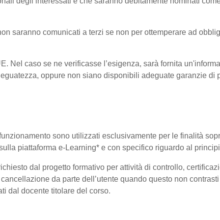
onali degli interessati e che saranno debitamente nominati come
i non saranno comunicati a terzi se non per ottemperare ad obblig
-UE. Nel caso se ne verificasse l’esigenza, sarà fornita un'informa
eguatezza, oppure non siano disponibili adeguate garanzie di pr
uo funzionamento sono utilizzati esclusivamente per le finalità so
i sulla piattaforma e-Learning* e con specifico riguardo al princi
hiesto dal progetto formativo per attività di controllo, certificazio
 di cancellazione da parte dell’utente quando questo non contrasti 
ati dal docente titolare del corso.