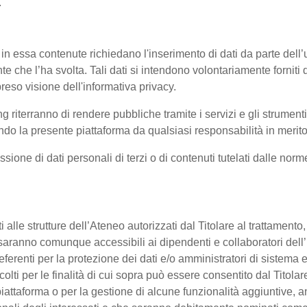
.
 in essa contenute richiedano l'inserimento di dati da parte dell’u
'utente che l’ha svolta. Tali dati si intendono volontariamente fornit
reso visione dell'informativa privacy.
ng riterranno di rendere pubbliche tramite i servizi e gli strumen
 la presente piattaforma da qualsiasi responsabilità in merito 
ssione di dati personali di terzi o di contenuti tutelati dalle nor
enti alle strutture dell’Ateneo autorizzati dal Titolare al trattament
 o saranno comunque accessibili ai dipendenti e collaboratori dell
referenti per la protezione dei dati e/o amministratori di sistema e
colti per le finalità di cui sopra può essere consentito dal Titol
ttaforma o per la gestione di alcune funzionalità aggiuntive, anc