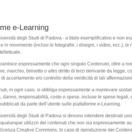
forme e-Learning
ersità degli Studi di Padova - a titolo esemplificativo e non esaus
in movimento (inclusi le fotografie, i disegni, i video, ecc.), le m
ellettuale.
arantisce espressamente che ogni singolo Contenuto, oltre a non
ore, marchio, brevetto o altro diritto di terzi derivante da legge,
i accertamento e/o controllo della veridicità di tali affermazioni
enuti, in ogni caso, si obbliga espressamente a manlevare sosta
danno, responsabilità, costo o spese, incluse le spese legali, 
pubblicati da parte dell’utente sulle piattaforme e-Learning.
niversità degli Studi di Padova si devono intendere destinati un
qualunque utilizzo dei contenuti che non sia espressamente autoriz
to licenza Creative Commons. In caso di riproduzione dei Contenu