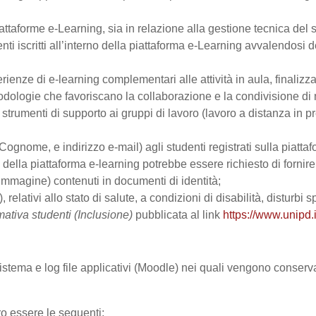
ttaforme e-Learning, sia in relazione alla gestione tecnica del se
nti iscritti all’interno della piattaforma e-Learning avvalendosi de
perienze di e-learning complementari alle attività in aula, finalizz
logie che favoriscano la collaborazione e la condivisione di ma
trumenti di supporto ai gruppi di lavoro (lavoro a distanza in p
Cognome, e indirizzo e-mail) agli studenti registrati sulla piattaf
zo della piattaforma e-learning potrebbe essere richiesto di fornir
all’immagine) contenuti in documenti di identità;
, relativi allo stato di salute, a condizioni di disabilità, disturbi
mativa studenti (Inclusione)
pubblicata al link
https://www.unipd.i
 sistema e log file applicativi (Moodle) nei quali vengono conser
ro essere le seguenti: