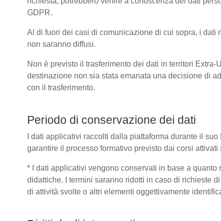
richiesta, potrebbero venire a conoscenza dei dati pers
GDPR.
Al di fuori dei casi di comunicazione di cui sopra, i dat
non saranno diffusi.
Non è previsto il trasferimento dei dati in territori Extra
destinazione non sia stata emanata una decisione di ad
con il trasferimento.
Periodo di conservazione dei dati
I dati applicativi raccolti dalla piattaforma durante il s
garantire il processo formativo previsto dai corsi attivat
* I dati applicativi vengono conservati in base a quanto ric
didattiche. I termini saranno ridotti in caso di richieste
di attività svolte o altri elementi oggettivamente identific