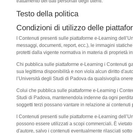
trattamento dei dati personali degli utenti.
Testo della politica
Condizioni di utilizzo delle piatta
I Contenuti presenti sulle piattaforme e-Learning dell’Univ
messaggi, documenti, report, ecc.), le immagini statiche e 
protetti dalla vigente normativa in materia di proprietà int
Chi pubblica sulle piattaforme e-Learning i Contenuti g
sua legittima disponibilità e non viola alcun diritto d'aut
l’Università degli Studi di Padova da qualsivoglia onere d
Colui che pubblica sulle piattaforme e-Learning i Cont
Studi di Padova, mantenendola indenne da ogni perdita, 
soggetti terzi possano vantare in relazione ai contenuti 
I Contenuti presenti sulle piattaforme e-Learning dell’U
possono essere utilizzati a scopi commerciali. È vietato 
d'autore, salvo i contenuti eventualmente rilasciati sot