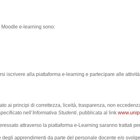
ma Moodle e-learning sono:
rsi iscrivere alla piattaforma e-learning e partecipare alle attivi
ato ai principi di correttezza, liceità, trasparenza, non eccedenza
cificato nell’
Informativa Studenti
, pubblicata al link
www.unipd.
ressato attraverso la piattaforma e-Learning saranno trattati per 
one degli apprendimenti da parte del personale docente e/o svolge