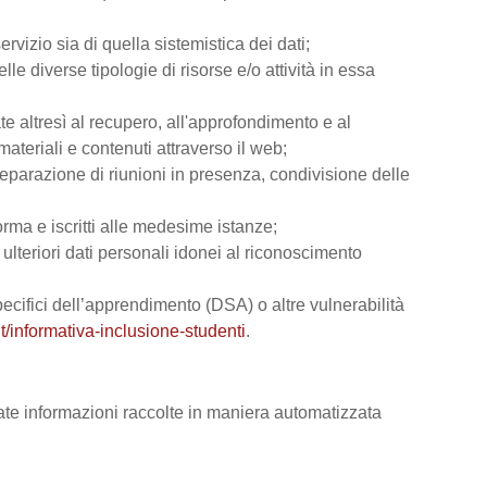
rvizio sia di quella sistemistica dei dati;
lle diverse tipologie di risorse e/o attività in essa
ate altresì al recupero, all'approfondimento e al
teriali e contenuti attraverso il web;
reparazione di riunioni in presenza, condivisione delle
orma e iscritti alle medesime istanze;
e ulteriori dati personali idonei al riconoscimento
 specifici dell’apprendimento (DSA) o altre vulnerabilità
t/informativa-inclusione-studenti
.
vate informazioni raccolte in maniera automatizzata