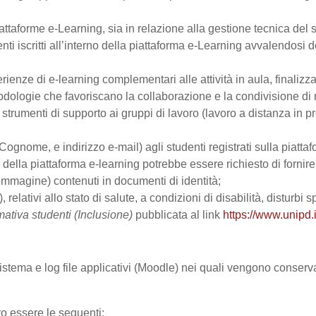
ttaforme e-Learning, sia in relazione alla gestione tecnica del se
nti iscritti all’interno della piattaforma e-Learning avvalendosi de
perienze di e-learning complementari alle attività in aula, finalizz
logie che favoriscano la collaborazione e la condivisione di ma
trumenti di supporto ai gruppi di lavoro (lavoro a distanza in p
Cognome, e indirizzo e-mail) agli studenti registrati sulla piattaf
zo della piattaforma e-learning potrebbe essere richiesto di fornir
all’immagine) contenuti in documenti di identità;
, relativi allo stato di salute, a condizioni di disabilità, disturbi
mativa studenti (Inclusione)
pubblicata al link
https://www.unipd.i
 sistema e log file applicativi (Moodle) nei quali vengono conser
ro essere le seguenti: