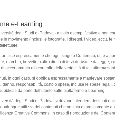
forme e-Learning
ersità degli Studi di Padova - a titolo esemplificativo e non esaus
in movimento (inclusi le fotografie, i disegni, i video, ecc.), le m
ellettuale.
arantisce espressamente che ogni singolo Contenuto, oltre a non
ore, marchio, brevetto o altro diritto di terzi derivante da legge,
i accertamento e/o controllo della veridicità di tali affermazioni
enuti, in ogni caso, si obbliga espressamente a manlevare sosta
danno, responsabilità, costo o spese, incluse le spese legali, 
pubblicati da parte dell’utente sulle piattaforme e-Learning.
niversità degli Studi di Padova si devono intendere destinati un
qualunque utilizzo dei contenuti che non sia espressamente autoriz
to licenza Creative Commons. In caso di riproduzione dei Contenu