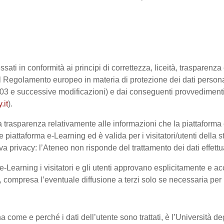
ssati in conformità ai principi di correttezza, liceità, trasparenz
sto dal Regolamento europeo in materia di protezione dei dati pe
2003 e successive modificazioni) e dai conseguenti provvedimenti 
.it
).
trasparenza relativamente alle informazioni che la piattaforma e-
e piattaforma e-Learning ed è valida per i visitatori/utenti dell
a privacy: l’Ateneo non risponde del trattamento dei dati effettuat
-Learning i visitatori e gli utenti approvano esplicitamente e ac
te, compresa l’eventuale diffusione a terzi solo se necessaria per
na come e perché i dati dell’utente sono trattati, è l’Università 