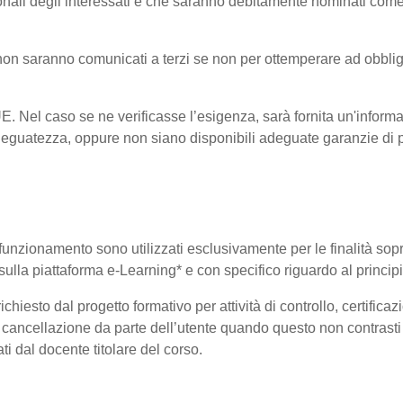
onali degli interessati e che saranno debitamente nominati come
i non saranno comunicati a terzi se non per ottemperare ad obblig
-UE. Nel caso se ne verificasse l’esigenza, sarà fornita un'informa
eguatezza, oppure non siano disponibili adeguate garanzie di pr
uo funzionamento sono utilizzati esclusivamente per le finalità so
i sulla piattaforma e-Learning* e con specifico riguardo al princi
hiesto dal progetto formativo per attività di controllo, certificazio
 di cancellazione da parte dell’utente quando questo non contrasti 
ati dal docente titolare del corso.