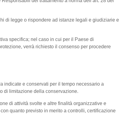
 Responsabili del trattamento a norma dell’art. 28 del
hi di legge o rispondere ad istanze legali e giudiziarie e
tiva specifica; nel caso in cui per il Paese di
otezione, verrà richiesto il consenso per procedere
pra indicate e conservati per il tempo necessario a
pio di limitazione della conservazione.
ne di attività svolte e altre finalità organizzative e
con quanto previsto in merito a controlli, certificazione