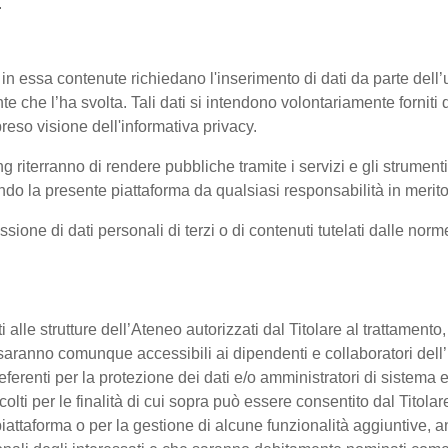
.
 in essa contenute richiedano l'inserimento di dati da parte dell’u
'utente che l’ha svolta. Tali dati si intendono volontariamente fornit
reso visione dell'informativa privacy.
ng riterranno di rendere pubbliche tramite i servizi e gli strumen
 la presente piattaforma da qualsiasi responsabilità in merito 
ssione di dati personali di terzi o di contenuti tutelati dalle nor
enti alle strutture dell’Ateneo autorizzati dal Titolare al trattament
 o saranno comunque accessibili ai dipendenti e collaboratori dell
referenti per la protezione dei dati e/o amministratori di sistema e
colti per le finalità di cui sopra può essere consentito dal Titol
ttaforma o per la gestione di alcune funzionalità aggiuntive, anc