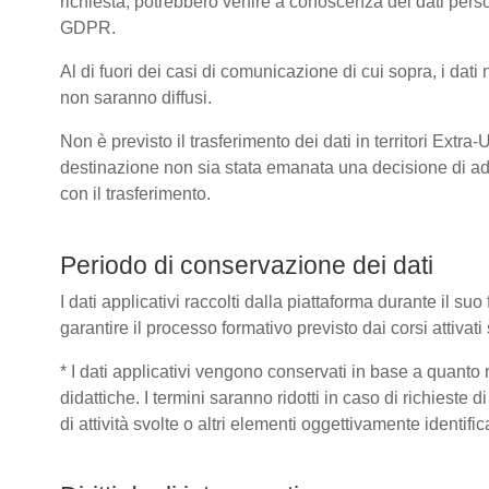
richiesta, potrebbero venire a conoscenza dei dati pers
GDPR.
Al di fuori dei casi di comunicazione di cui sopra, i dat
non saranno diffusi.
Non è previsto il trasferimento dei dati in territori Extra
destinazione non sia stata emanata una decisione di ad
con il trasferimento.
Periodo di conservazione dei dati
I dati applicativi raccolti dalla piattaforma durante il s
garantire il processo formativo previsto dai corsi attivat
* I dati applicativi vengono conservati in base a quanto ric
didattiche. I termini saranno ridotti in caso di richieste
di attività svolte o altri elementi oggettivamente identific