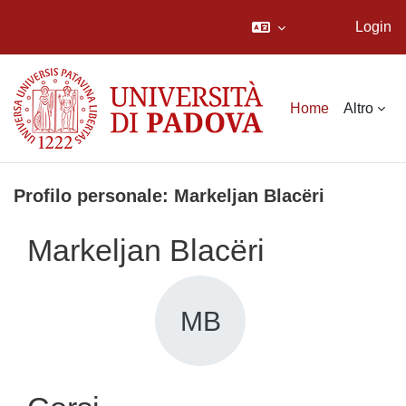
Login
Vai al contenuto principale
Home
Altro
Profilo personale: Markeljan Blacëri
Markeljan Blacëri
MB