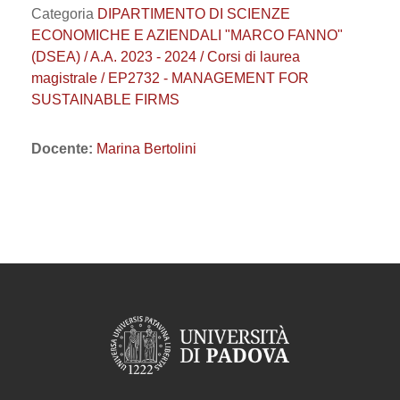
Categoria
DIPARTIMENTO DI SCIENZE
ECONOMICHE E AZIENDALI "MARCO FANNO"
(DSEA) / A.A. 2023 - 2024 / Corsi di laurea
magistrale / EP2732 - MANAGEMENT FOR
SUSTAINABLE FIRMS
Docente:
Marina Bertolini