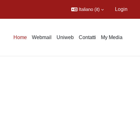
Italiano ‎(it)‎
Login
Home
Webmail
Uniweb
Contatti
My Media