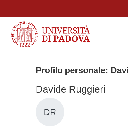
Vai al contenuto principale
Profilo personale: Dav
Davide Ruggieri
DR