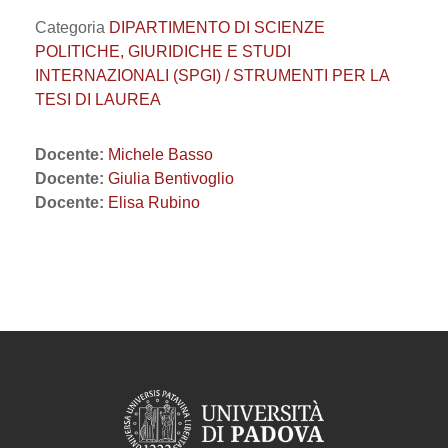
Categoria
DIPARTIMENTO DI SCIENZE
POLITICHE, GIURIDICHE E STUDI
INTERNAZIONALI (SPGI) / STRUMENTI PER LA
TESI DI LAUREA
Docente:
Michele Basso
Docente:
Giulia Bentivoglio
Docente:
Elisa Rubino