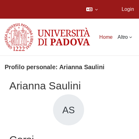
Login
Vai al contenuto principale
Home
Altro
Profilo personale: Arianna Saulini
Arianna Saulini
AS