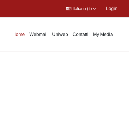
Italiano ‎(it)‎
Login
Home
Webmail
Uniweb
Contatti
My Media