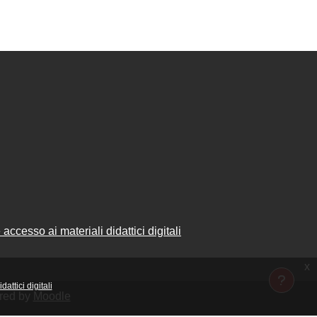
accesso ai materiali didattici digitali
x
attici digitali
ered by
Moodle