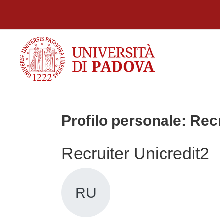
Vai al contenuto principale
Profilo personale: Rec
Recruiter Unicredit2
RU