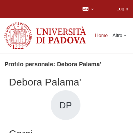
Login
Vai al contenuto principale
Home
Altro
Profilo personale: Debora Palama'
Debora Palama'
DP