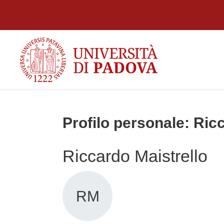
Vai al contenuto principale
Profilo personale: Ric
Riccardo Maistrello
RM