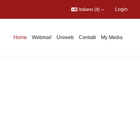
Italiano ‎(it)‎
Login
Home
Webmail
Uniweb
Contatti
My Media