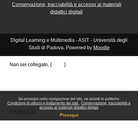
Conservazione, tracciabilità e accesso ai materiali
didattici digitali
Digital Learning e Multimedia - ASIT - Università degli
Studi di Padova. Powered by
Moodle
Non sei collegato. (
Login
)
Riepilogo della conservazione dei dati
Politiche
Ottieni l'app mobile
Passa al tema standard
x
Se prosegui nella navigazione del sito, ne accetti le politiche:
Condizioni di utilizzo e trattamento dei dati
Conservazione, tracciabilità e
accesso ai materiali didattici digitali
Powered by
Moodle
Prosegui