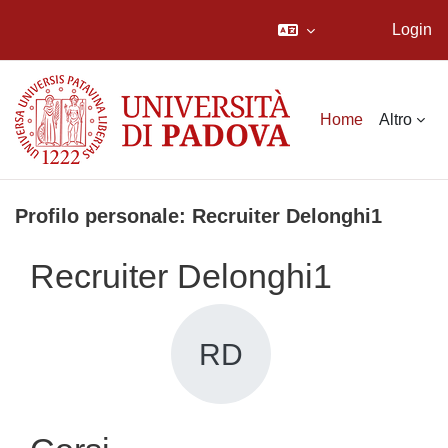
Login
Vai al contenuto principale
Home
Altro
Profilo personale: Recruiter Delonghi1
Recruiter Delonghi1
RD