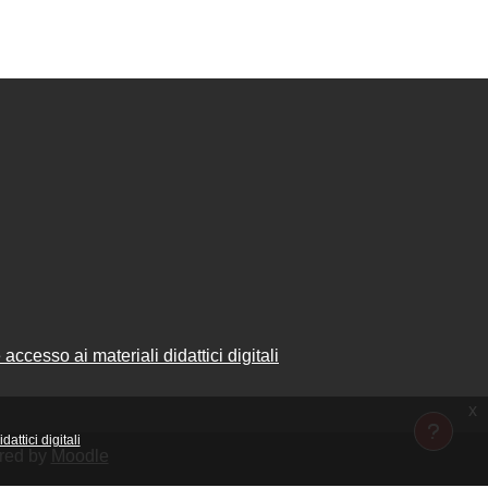
accesso ai materiali didattici digitali
x
attici digitali
ered by
Moodle