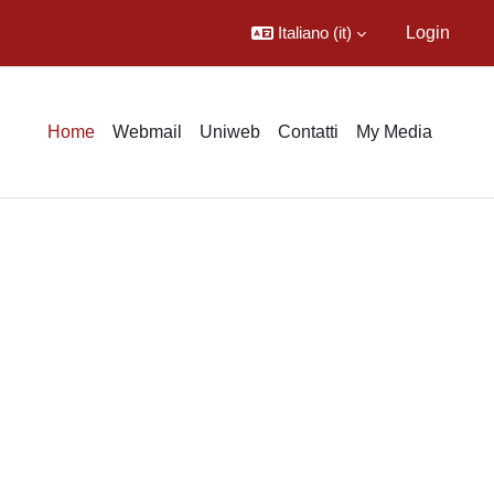
Italiano ‎(it)‎
Login
Home
Webmail
Uniweb
Contatti
My Media