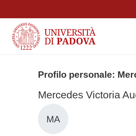
Vai al contenuto principale
Profilo personale: Me
Mercedes Victoria A
MA