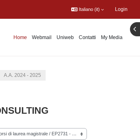
Italiano ‎(it)‎
Login
Apr
Home
Webmail
Uniweb
Contatti
My Media
A.A. 2024 - 2025
ONSULTING