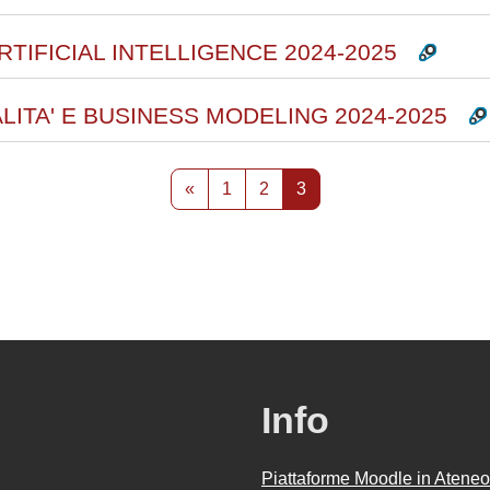
RTIFICIAL INTELLIGENCE 2024-2025
LITA' E BUSINESS MODELING 2024-2025
Pagina precedente
Pagina 1
Pagina 2
Pagina 3
«
1
2
3
Info
Piattaforme Moodle in Ateneo