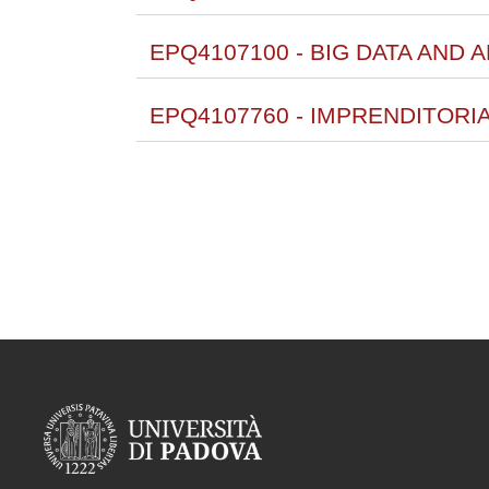
EPQ4107100 - BIG DATA AND A
EPQ4107760 - IMPRENDITORIA