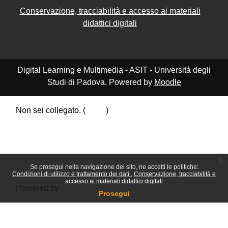
Conservazione, tracciabilità e accesso ai materiali
didattici digitali
Digital Learning e Multimedia - ASIT - Università degli
Studi di Padova. Powered by
Moodle
Non sei collegato. (
Login
)
Riepilogo della conservazione dei dati
Politiche
Ottieni l'app mobile
Passa al tema standard
x
Se prosegui nella navigazione del sito, ne accetti le politiche:
Condizioni di utilizzo e trattamento dei dati
Conservazione, tracciabilità e
accesso ai materiali didattici digitali
Powered by
Moodle
Prosegui