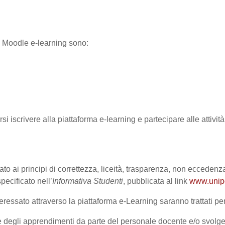
ma Moodle e-learning sono:
rsi iscrivere alla piattaforma e-learning e partecipare alle attivi
ato ai principi di correttezza, liceità, trasparenza, non eccedenza
cificato nell’
Informativa Studenti
, pubblicata al link
www.unipd.
ressato attraverso la piattaforma e-Learning saranno trattati per 
one degli apprendimenti da parte del personale docente e/o svolge