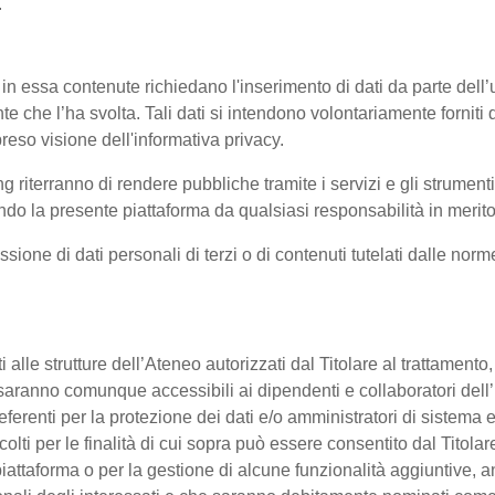
.
 in essa contenute richiedano l'inserimento di dati da parte dell’u
'utente che l’ha svolta. Tali dati si intendono volontariamente fornit
reso visione dell'informativa privacy.
ng riterranno di rendere pubbliche tramite i servizi e gli strumen
 la presente piattaforma da qualsiasi responsabilità in merito 
ssione di dati personali di terzi o di contenuti tutelati dalle nor
enti alle strutture dell’Ateneo autorizzati dal Titolare al trattament
 o saranno comunque accessibili ai dipendenti e collaboratori dell
referenti per la protezione dei dati e/o amministratori di sistema e
colti per le finalità di cui sopra può essere consentito dal Titol
ttaforma o per la gestione di alcune funzionalità aggiuntive, anc