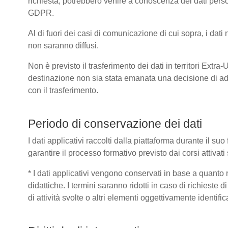
richiesta, potrebbero venire a conoscenza dei dati pers
GDPR.
Al di fuori dei casi di comunicazione di cui sopra, i dat
non saranno diffusi.
Non è previsto il trasferimento dei dati in territori Extra
destinazione non sia stata emanata una decisione di ad
con il trasferimento.
Periodo di conservazione dei dati
I dati applicativi raccolti dalla piattaforma durante il s
garantire il processo formativo previsto dai corsi attivat
* I dati applicativi vengono conservati in base a quanto ric
didattiche. I termini saranno ridotti in caso di richieste
di attività svolte o altri elementi oggettivamente identific