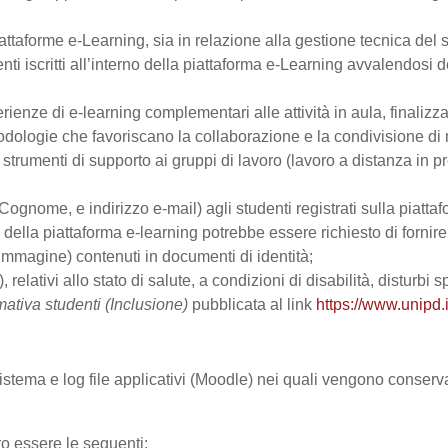
ttaforme e-Learning, sia in relazione alla gestione tecnica del se
nti iscritti all’interno della piattaforma e-Learning avvalendosi de
perienze di e-learning complementari alle attività in aula, finalizz
logie che favoriscano la collaborazione e la condivisione di ma
trumenti di supporto ai gruppi di lavoro (lavoro a distanza in p
Cognome, e indirizzo e-mail) agli studenti registrati sulla piattaf
zo della piattaforma e-learning potrebbe essere richiesto di fornir
all’immagine) contenuti in documenti di identità;
, relativi allo stato di salute, a condizioni di disabilità, disturbi
mativa studenti (Inclusione)
pubblicata al link
https://www.unipd.i
 sistema e log file applicativi (Moodle) nei quali vengono conser
ro essere le seguenti: