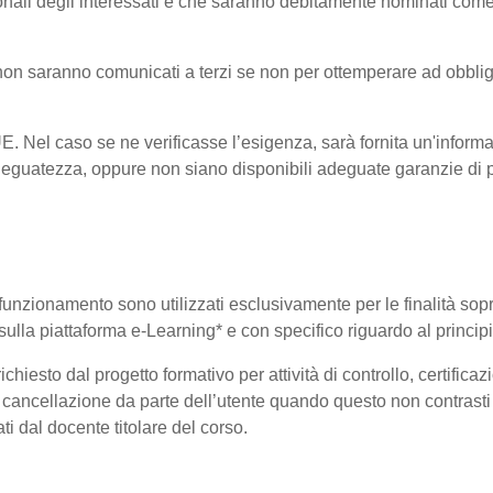
onali degli interessati e che saranno debitamente nominati come
i non saranno comunicati a terzi se non per ottemperare ad obblig
-UE. Nel caso se ne verificasse l’esigenza, sarà fornita un'informa
eguatezza, oppure non siano disponibili adeguate garanzie di pr
uo funzionamento sono utilizzati esclusivamente per le finalità so
i sulla piattaforma e-Learning* e con specifico riguardo al princi
hiesto dal progetto formativo per attività di controllo, certificazio
 di cancellazione da parte dell’utente quando questo non contrasti 
ati dal docente titolare del corso.