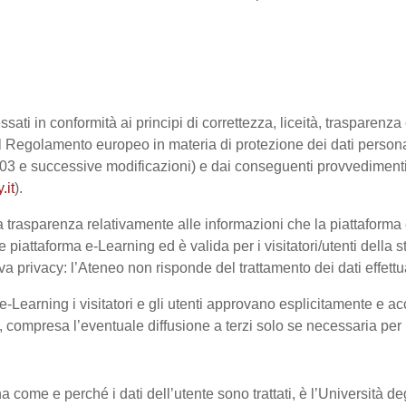
ssati in conformità ai principi di correttezza, liceità, trasparenz
sto dal Regolamento europeo in materia di protezione dei dati pe
2003 e successive modificazioni) e dai conseguenti provvedimenti 
.it
).
trasparenza relativamente alle informazioni che la piattaforma e-
e piattaforma e-Learning ed è valida per i visitatori/utenti dell
a privacy: l’Ateneo non risponde del trattamento dei dati effettuat
-Learning i visitatori e gli utenti approvano esplicitamente e ac
te, compresa l’eventuale diffusione a terzi solo se necessaria per
na come e perché i dati dell’utente sono trattati, è l’Università 