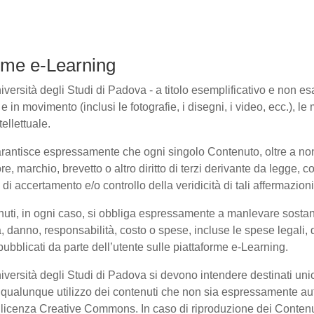
forme e-Learning
ersità degli Studi di Padova - a titolo esemplificativo e non esaus
in movimento (inclusi le fotografie, i disegni, i video, ecc.), le m
ellettuale.
arantisce espressamente che ogni singolo Contenuto, oltre a non
ore, marchio, brevetto o altro diritto di terzi derivante da legge,
i accertamento e/o controllo della veridicità di tali affermazioni
enuti, in ogni caso, si obbliga espressamente a manlevare sosta
danno, responsabilità, costo o spese, incluse le spese legali, 
pubblicati da parte dell’utente sulle piattaforme e-Learning.
niversità degli Studi di Padova si devono intendere destinati un
qualunque utilizzo dei contenuti che non sia espressamente autoriz
to licenza Creative Commons. In caso di riproduzione dei Contenu