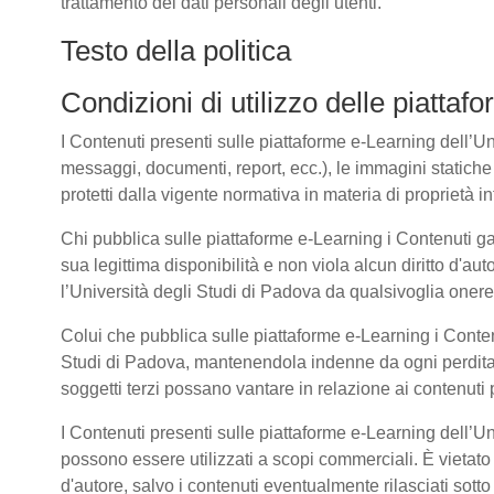
trattamento dei dati personali degli utenti.
Testo della politica
Condizioni di utilizzo delle piatta
I Contenuti presenti sulle piattaforme e-Learning dell’Univ
messaggi, documenti, report, ecc.), le immagini statiche e 
protetti dalla vigente normativa in materia di proprietà int
Chi pubblica sulle piattaforme e-Learning i Contenuti g
sua legittima disponibilità e non viola alcun diritto d'aut
l’Università degli Studi di Padova da qualsivoglia onere d
Colui che pubblica sulle piattaforme e-Learning i Cont
Studi di Padova, mantenendola indenne da ogni perdita, 
soggetti terzi possano vantare in relazione ai contenuti 
I Contenuti presenti sulle piattaforme e-Learning dell’U
possono essere utilizzati a scopi commerciali. È vietato 
d'autore, salvo i contenuti eventualmente rilasciati sot