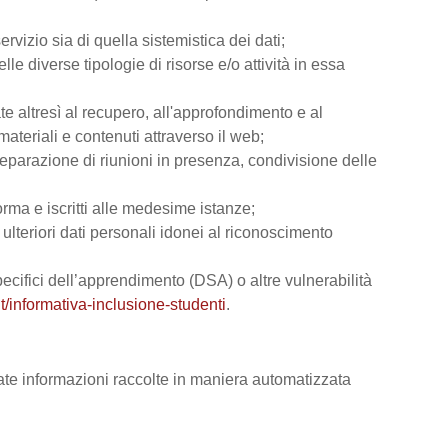
rvizio sia di quella sistemistica dei dati;
lle diverse tipologie di risorse e/o attività in essa
ate altresì al recupero, all'approfondimento e al
teriali e contenuti attraverso il web;
reparazione di riunioni in presenza, condivisione delle
orma e iscritti alle medesime istanze;
e ulteriori dati personali idonei al riconoscimento
 specifici dell’apprendimento (DSA) o altre vulnerabilità
t/informativa-inclusione-studenti
.
vate informazioni raccolte in maniera automatizzata