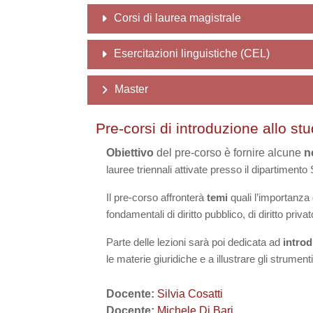
Corsi di laurea magistrale
Esercitazioni linguistiche (CEL)
Master
Pre-corsi di introduzione allo stu
Obiettivo
del pre-corso è fornire alcune
n
lauree triennali attivate presso il dipartimento
Il pre-corso affronterà
temi
quali l’importanza 
fondamentali di diritto
pubblico, di diritto priva
Parte delle
lezioni sarà poi dedicata ad
introdu
le materie giuridiche e a illustrare gli strument
Docente:
Silvia Cosatti
Docente:
Michele Di Bari