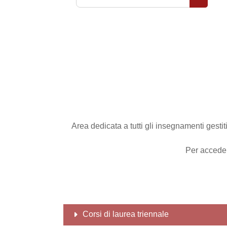
Cerca co
Area dedicata a tutti gli insegnamenti gesti
Per acceder
Corsi di laurea triennale