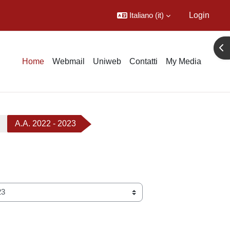
Italiano ‎(it)‎
Login
Apr
Home
Webmail
Uniweb
Contatti
My Media
A.A. 2022 - 2023