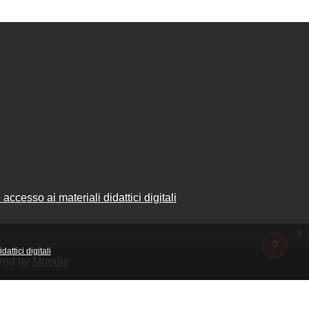
accesso ai materiali didattici digitali
x
attici digitali
ered by
Moodle