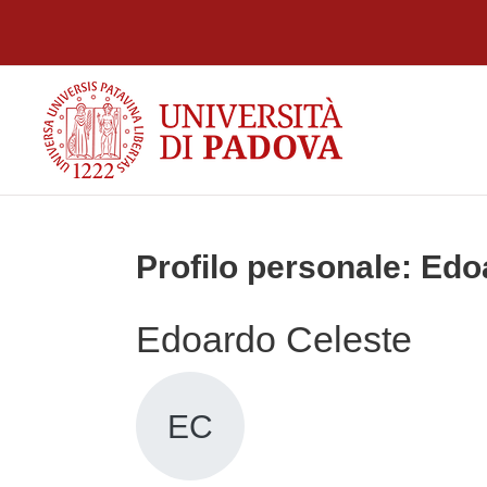
Vai al contenuto principale
Profilo personale: Edo
Edoardo Celeste
EC