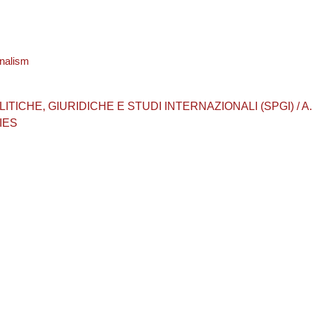
onalism
CHE, GIURIDICHE E STUDI INTERNAZIONALI (SPGI) / A.A. 202
IES