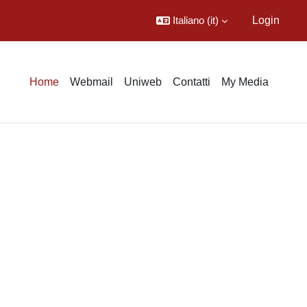
Italiano ‎(it)‎
Login
Home
Webmail
Uniweb
Contatti
My Media