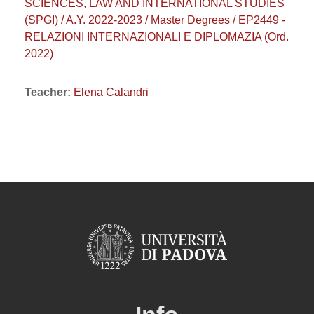
SCIENCES, LAW AND INTERNATIONAL STUDIES
(SPGI) / A.Y. 2022-2023 / Master Degrees / EP2449 -
RELAZIONI INTERNAZIONALI E DIPLOMAZIA (Ord.
2022)
Teacher:
Elena Calandri