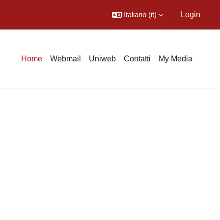
Italiano ‎(it)‎
Login
Home
Webmail
Uniweb
Contatti
My Media