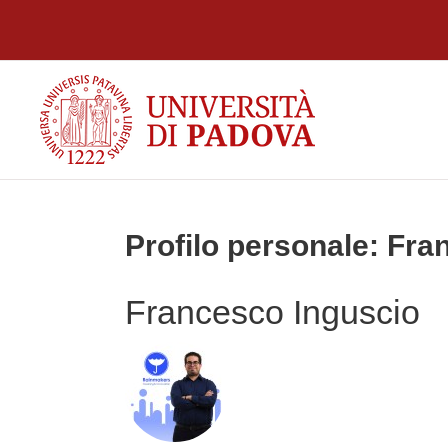
Vai al contenuto principale
Profilo personale: Fra
Francesco Inguscio