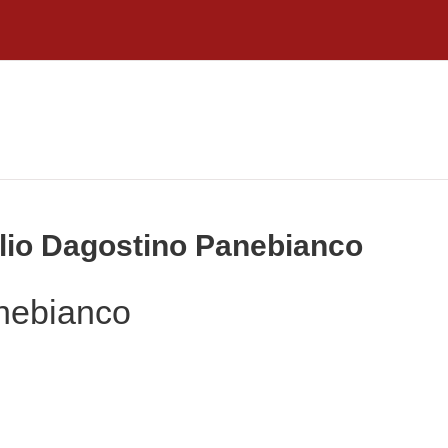
nlio Dagostino Panebianco
nebianco