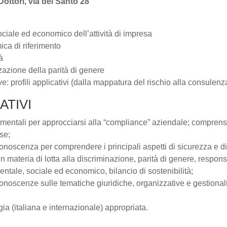
ttori, via del Santo 28
ciale ed economico dell’attività di impresa
ca di riferimento
à
zzazione della parità di genere
ve: profili applicativi (dalla mappatura del rischio alla consulenz
ATIVI
amentali per approcciarsi alla “compliance” aziendale; comprensi
se;
conoscenza per comprendere i principali aspetti di sicurezza e di 
in materia di lotta alla discriminazione, parità di genere, respons
entale, sociale ed economico, bilancio di sostenibilità;
conoscenze sulle tematiche giuridiche, organizzative e gestional
a (italiana e internazionale) appropriata.