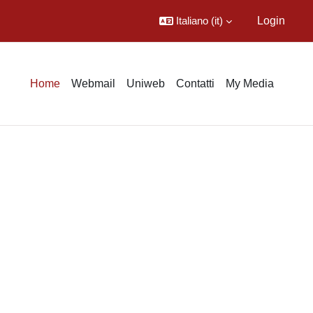
Italiano ‎(it)‎
Login
Home
Webmail
Uniweb
Contatti
My Media