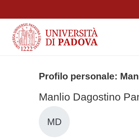
Vai al contenuto principale
Profilo personale: Ma
Manlio Dagostino Pa
MD