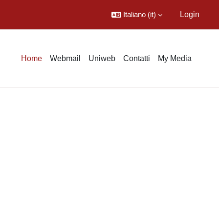
Italiano ‎(it)‎
Login
Home
Webmail
Uniweb
Contatti
My Media