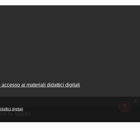
accesso ai materiali didattici digitali
x
attici digitali
ered by
Moodle