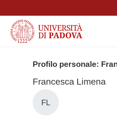
Vai al contenuto principale
Profilo personale: Fr
Francesca Limena
FL