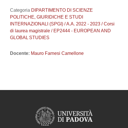
Categoria
DIPARTIMENTO DI SCIENZE
POLITICHE, GIURIDICHE E STUDI
INTERNAZIONALI (SPGI) / A.A. 2022 - 2023 / Corsi
di laurea magistrale / EP2444 - EUROPEAN AND
GLOBAL STUDIES
Docente:
Mauro Farnesi Camellone