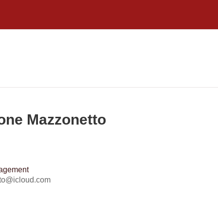
mone Mazzonetto
nagement
tto@icloud.com