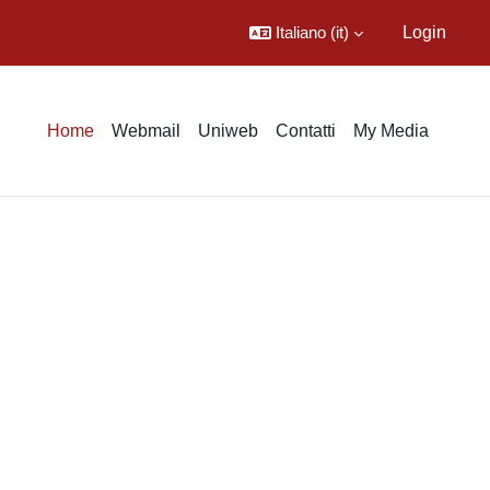
Italiano ‎(it)‎
Login
Home
Webmail
Uniweb
Contatti
My Media