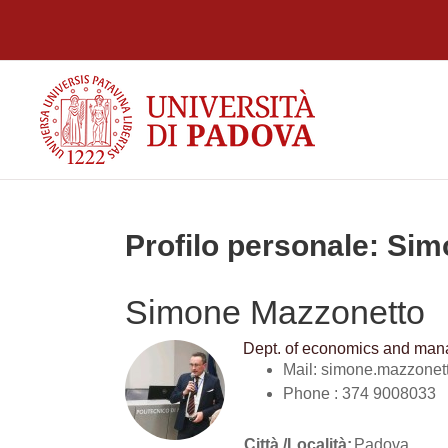
Vai al contenuto principale
Profilo personale: Si
Simone Mazzonetto
Dept. of economics and ma
Mail: simone.mazzone
Phone : 374 9008033
Città /Località:
Padova