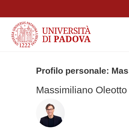
Vai al contenuto principale
Profilo personale: Mas
Massimiliano Oleotto