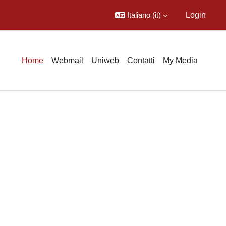
Italiano ‎(it)‎
Login
Home
Webmail
Uniweb
Contatti
My Media