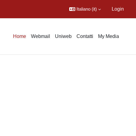
Italiano ‎(it)‎
Login
Home
Webmail
Uniweb
Contatti
My Media