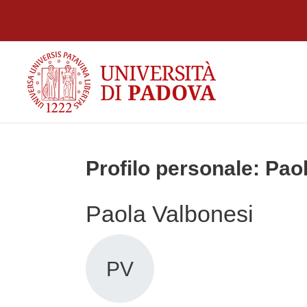
Vai al contenuto principale
Profilo personale: Pao
Paola Valbonesi
PV