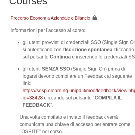
Courses
Precorso Economia Aziendale e Bilancio
Informazioni per l'accesso al corso:
gli utenti provvisti di credenziali SSO (Single Sign O
si autenticano con l'
Iscrizione spontanea
cliccando
sul pulsante
Contin
ua
e inserendo le credenziali S
gli utenti
SENZA SSO
(Single Sign On) prima di
logarsi devono compilare un Feedback al seguente
link:
https://sesp.elearning.unipd.it/mod/feedback/view.ph
id=38428
cliccando sul pulsante "
COMPILA IL
FEEDBACK
".
Una volta compilato e inviato il feedback verrà
comunicata una chiave di accesso per entrare come
"OSPITE" nel corso.