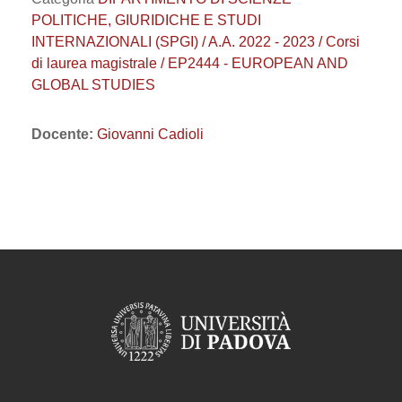
POLITICHE, GIURIDICHE E STUDI
INTERNAZIONALI (SPGI) / A.A. 2022 - 2023 / Corsi
di laurea magistrale / EP2444 - EUROPEAN AND
GLOBAL STUDIES
Docente:
Giovanni Cadioli