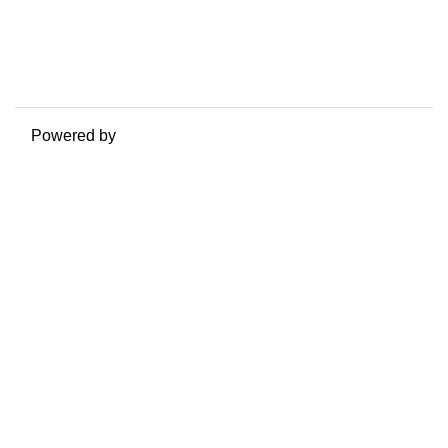
Riepilogo della conservazione dei dati
Politiche
Ottieni l'app mobile
Passa al tema standard
Powered by
Moodle