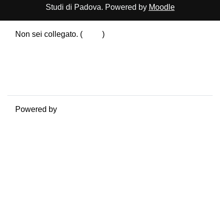
Studi di Padova. Powered by
Moodle
Non sei collegato. (
Login
)
Riepilogo della conservazione dei dati
Politiche
Ottieni l'app mobile
Passa al tema standard
Powered by
Moodle