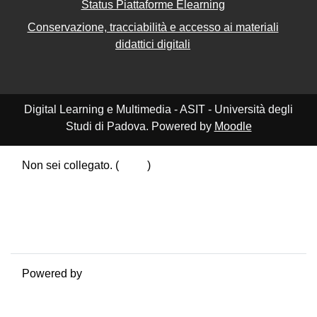
Status Piattaforme Elearning
Conservazione, tracciabilità e accesso ai materiali
didattici digitali
Digital Learning e Multimedia - ASIT - Università degli
Studi di Padova. Powered by
Moodle
Non sei collegato. (
Login
)
Riepilogo della conservazione dei dati
Politiche
Ottieni l'app mobile
Passa al tema standard
Powered by
Moodle